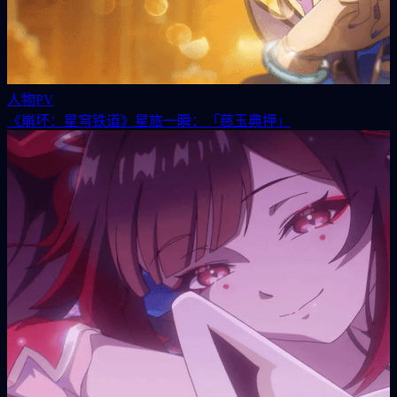
人物PV
《崩坏：星穹铁道》星旅一瞬：「慈玉典押」