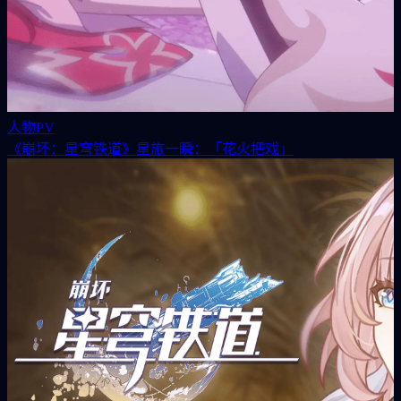
人物PV
《崩坏：星穹铁道》星旅一瞬：「花火把戏」