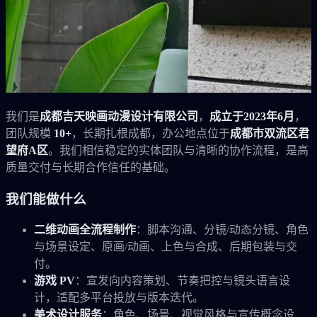
我们是
成都吉天映画动漫设计有限公司
，
成立于2023年6月
，
团队规模
10+
，长期扎根成都，办公地点位于
成都市双流区君
望府A区
。我们相信稳定的实体团队与清晰的协作流程，是高
质量交付与长期合作信任的基础。
我们能做什么
二维动画全流程制作
：脚本沟通、分镜/动态分镜、角色
与场景设定、原画/动画、上色与合成、后期包装与交
付。
游戏 PV
：宣发向内容策划、节奏把控与镜头语言设
计，适配多平台投放与版本迭代。
美术设计服务
：角色、场景、视觉风格与宣传概念设